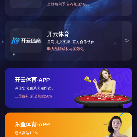
官
我公司荣膺甲级测绘资质，开启高质量发展新纪
方
元。
网
站-
05-14
ST
AR
SK
我公司获评“山东省2024年度专精特新中小企业”
Y
05-29
SP
OR
T
2024年山东省测绘地理信息成果质量检验人员培
训班在日照开班
04-25