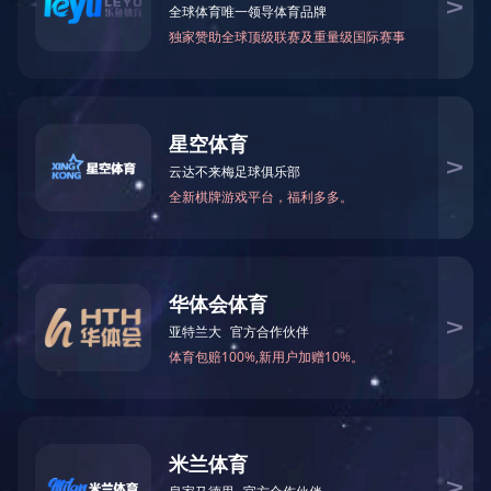
资
【概要描述】值此第22个全国测绘法宣传日暨国家版图意
识宣传周（8月25日-29日）之际，我公司积极响应自然资源
质
部门号召，全面部署主题宣传活动，以实际行动践行“规范
荣
使用地图，一点都不能错”的国家版图意识核心理念。
誉
值此第22个全国测绘法宣传日暨国家版图意识宣传周（8
主
月25日-29日）之际，我公司积极响应自然资源部门号
营
召，全面部署主题宣传活动，以实际行动践行“规范使用
业
务
地图，一点都不能错”的国家版图意识核心理念。
项
目
案
例
新
闻