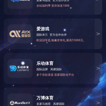
动
态
上一条
无
员
工
天
地
下一条
我公司荣膺甲级测绘资质，开启高质量发展
新纪元。
人
才
招
聘
推荐新闻
星
空
2025年测绘法宣传日暨国家版图意识宣传周
体
育·
08-26
（中
国）